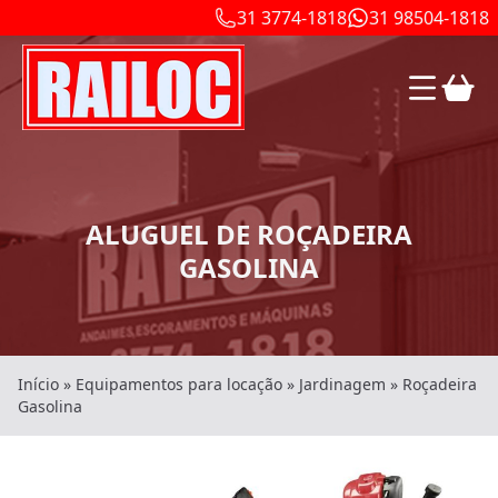
31 3774-1818
31 98504-1818
ALUGUEL DE ROÇADEIRA
GASOLINA
Início
»
Equipamentos para locação
»
Jardinagem
»
Roçadeira
Gasolina