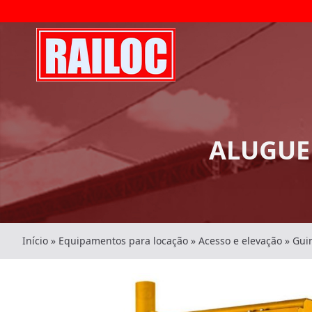
ALUGUE
Início
»
Equipamentos para locação
»
Acesso e elevação
»
Gui