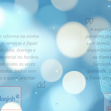
A empresa
e reforma na minha
parabéns,poi
 os serviços e fiquei
com ótimos 
tisfeito. Entrega e
importância
 material no horário
ao client
do todas as vezes
funcioná
citadas. Indico sem
qualidade. 
es a quem precisar
a frente um