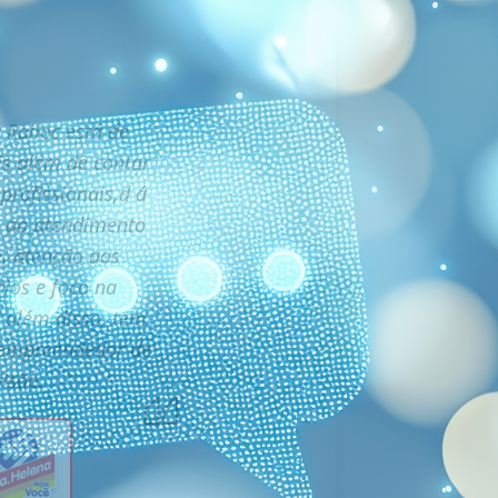
 Railoc está de
s além de contar
profissionais,d á
 ao atendimento
e, atenção aos
rios e foco na
E além disso, tem
 empreendedor de
visão.