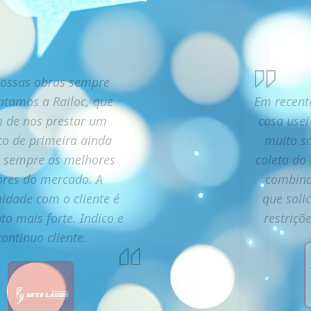
ossas obras sempre
atamos a Railoc, que
Em recent
 de nos prestar um
casa usei
ço de primeira ainda
muito sa
a sempre os melhores
coleta do
ores do mercado. A
combina
idade com o cliente é
que soli
to mais forte. Indico e
restriçõ
continuo cliente.