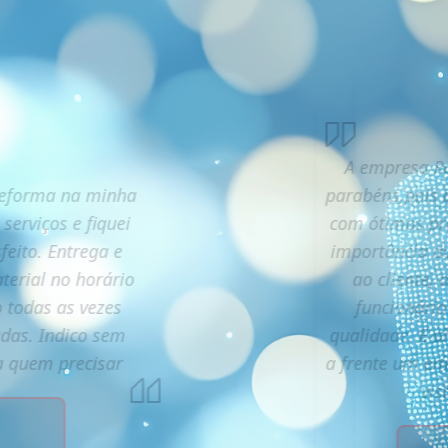
A empresa Ra
reforma na minha
parabéns,pois 
 serviços e fiquei
com ótimos pro
feito. Entrega e
importância a
terial no horário
ao cliente,
 todas as vezes
funcionário
adas. Indico sem
qualidade. E a
 a quem precisar
a frente um e
vis