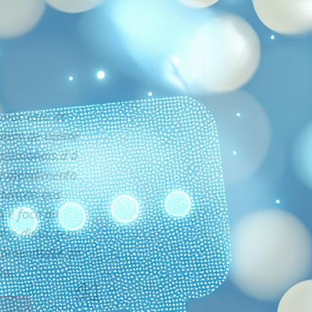
iloc está de
além de contar
fissionais,d á
o atendimento
 atenção aos
s e foco na
lém disso, tem
mpreendedor de
ão.